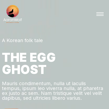
A Korean folk tale
T
H
E
E
G
G
G
H
O
S
T
Mauris condimentum, nulla ut iaculis
tempus, ipsum leo viverra nulla, at pharetra
ex justo ac sem. Nam tristique velit vel velit
dapibus, sed ultricies libero varius.