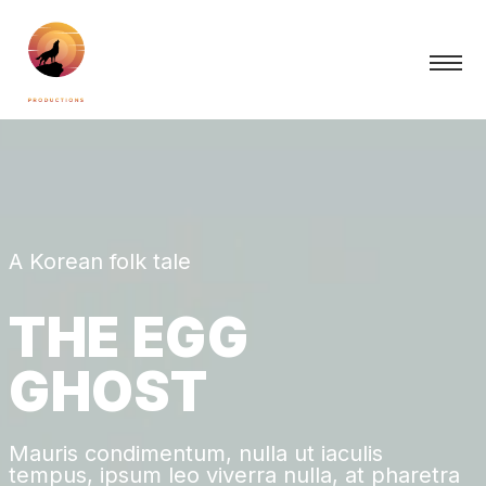
A Korean folk tale
T
H
E
E
G
G
G
H
O
S
T
Mauris condimentum, nulla ut iaculis
tempus, ipsum leo viverra nulla, at pharetra