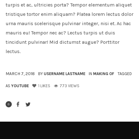
turpis et ac, ultricies porta? Tempor elementum aliquet
tristique tortor enim aliquam? Platea lorem lectus dolor
urna mauris scelerisque pulvinar integer, nisi et. Ac hac
mauris eu! Tempor nec ac? Lectus turpis ut duis
tincidunt pulvinar! Mid dictumst augue? Porttitor
lectus.
MARCH 7, 2018
BY
USERNAME LASTNAME
IN
MAKING OF
TAGGED
AS
YOUTUBE
1
LIKES
773 VIEWS
0
LEAVE A COMMENT